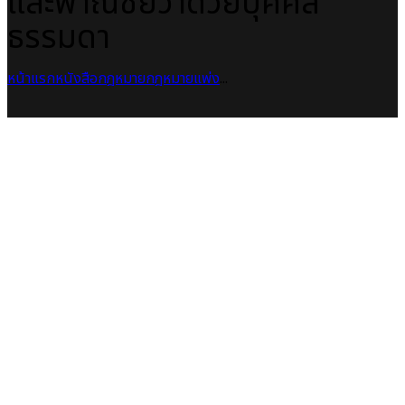
และพาณิชย์ว่าด้วยบุคคล
ธรรมดา
หน้าแรก
หนังสือกฎหมาย
กฎหมายแพ่ง
...