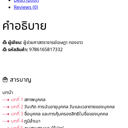
Description
Reviews (0)
คำอธิบาย
🍮 ผู้เขียน:
ผู้ช่วย
ศาสตราจารย์เจษฎา ทองขาว
🍮 รหัสสินค้า:
9786165817332
🍟 สารบาญ
บทนำ
―● บทที่ 1
สภาพบุคคล
―● บทที่ 2
วันเกิด การนับอายุบุคคล วันและเวลาตายของบุคคล
―● บทที่ 3
ชื่อบุคคล และการคุ้มครองสิทธิในชื่อของบุคคล
―● บทที่ 4
ภูมิลำเนา