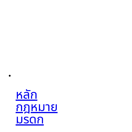
หลัก
กฎหมาย
มรดก