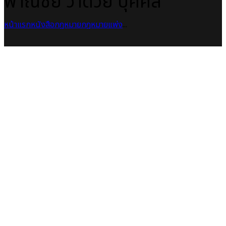
พาณิชย์ ว่าด้วย บุคคล
หน้าแรก
หนังสือกฎหมาย
กฎหมายแพ่ง
...