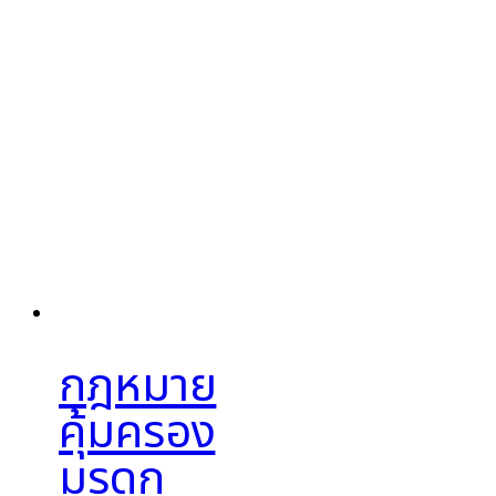
กฎหมาย
คุ้มครอง
มรดก