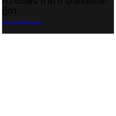
ความแพ่ง ภาค ๓ อุทธรณ์และ
ฎีกา
หน้าแรก
หนังสือกฎหมาย
...
...