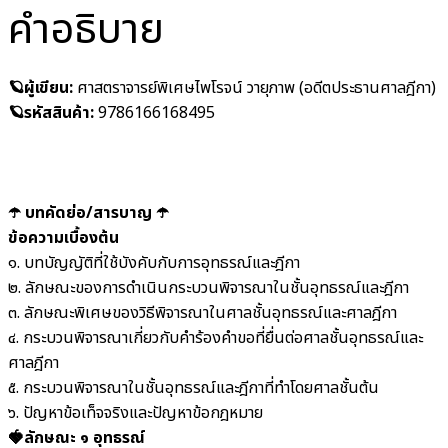
คำอธิบาย
🪐ผู้เขียน:
ศาสตราจารย์พิเศษไพโรจน์ วายุภาพ (อดีตประธานศาลฎีกา)
🪐รหัสสินค้า:
9786166168495
☂️ บทคัดย่อ/สารบาญ ☂️
ข้อความเบื้องต้น
๑. บทบัญญัติที่ใช้บังคับกับการอุทธรณ์และฎีกา
๒. ลักษณะของการดำเนินกระบวนพิจารณาในชั้นอุทธรณ์และฎีกา
๓. ลักษณะพิเศษของวิธีพิจารณาในศาลชั้นอุทธรณ์และศาลฎีกา
๔. กระบวนพิจารณาเกี่ยวกับคำร้องคำขอที่ยื่นต่อศาลชั้นอุทธรณ์และ
ศาลฎีกา
๕. กระบวนพิจารณาในชั้นอุทธรณ์และฎีกาที่ทำโดยศาลชั้นต้น
๖. ปัญหาข้อเท็จจริงและปัญหาข้อกฎหมาย
🍓ลักษณะ ๑ อุทธรณ์