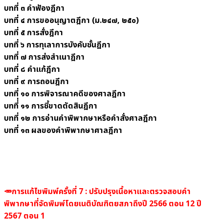
บทที่ ๓ คำฟ้องฎีกา
บทที่ ๔ การขออนุญาตฎีกา (ม.๒๔๗, ๒๕๐)
บทที่ ๕ การสั่งฎีกา
บทที่ ๖ การทุเลาการบังคับชั้นฎีกา
บทที่ ๗ การส่งสำเนาฎีกา
บทที่ ๘ คำแก้ฎีกา
บทที่ ๙ การถอนฎีกา
บทที่ ๑๐ การพิจารณาคดีของศาลฎีกา
บทที่่ ๑๑ การชี้ขาดตัดสินฎีกา
บทที่ ๑๒ การอ่านคำพิพากษาหรือคำสั่งศาลฎีกา
บทที่ ๑๓ ผลของคำพิพากษาศาลฎีกา
🥕การแก้ไขพิมพ์ครั้งที่ 7 : ปรับปรุงเนื้อหาและตรวจสอบคำ
พิพากษาที่จัดพิมพ์โดยเนติบัณฑิตยสภาถึงปี 2566 ตอน 12 ปี
2567 ตอน 1