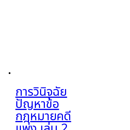
การวินิจฉัย
ปัญหาข้อ
กฎหมายคดี
แพ่ง เล่ม 2