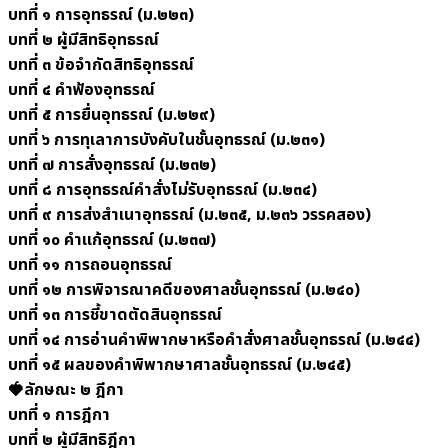
บทที่ ๑ การอุทธรณ์ (ม.๒๒๓)
บทที่ ๒ ผู้มีสิทธิอุทธรณ์
บทที่ ๓ ข้อจำกัดสิทธิอุทธรณ์
บทที่ ๔ คำฟ้องอุทธรณ์
บทที่ ๕ การยื่นอุทธรณ์ (ม.๒๒๙)
บทที่ ๖ การทุเลาการบังคับในชั้นอุทธรณ์ (ม.๒๓๑)
บทที่ ๗ การสั่งอุทธรณ์ (ม.๒๓๒)
บทที่ ๘ การอุทธรณ์คำสั่งไม่รับอุทธรณ์ (ม.๒๓๔)
บทที่ ๙ การส่งสำเนาอุทธรณ์ (ม.๒๓๕, ม.๒๓๖ วรรคสอง)
บทที่ ๑๐ คำแก้อุทธรณ์ (ม.๒๓๗)
บทที่ ๑๑ การถอนอุทธรณ์
บทที่ ๑๒ การพิจารณาคดีของศาลชั้นอุทธรณ์ (ม.๒๔๐)
บทที่ ๑๓ การชี้ขาดตัดสินอุทธรณ์
บทที่ ๑๔ การอ่านคำพิพากษาหรือคำสั่งศาลชั้นอุทธรณ์ (ม.๒๔๔)
บทที่ ๑๕ ผลของคำพิพากษาศาลชั้นอุทธรณ์ (ม.๒๔๕)
🍓ลักษณะ ๒ ฎีกา
บทที่ ๑ การฎีกา
บทที่ ๒ ผู้มีสิทธิฎีกา