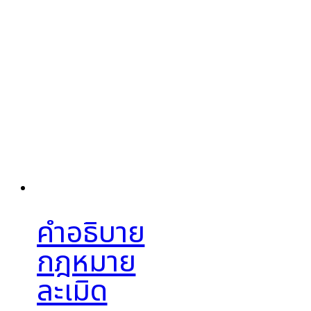
คำอธิบาย
กฎหมาย
ละเมิด