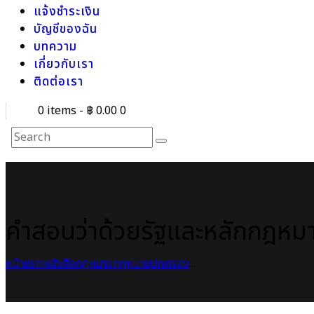
แจ้งชำระเงิน
บัญชีของฉัน
บทความ
เกี่ยวกับเรา
ติดต่อเรา
0 items
-
฿ 0.00
0
คำสอนว่าด้วยรัฐและหลักกฎหม
หน้าแรก
หนังสือกฎหมาย
กฎหมายปกครอง
...