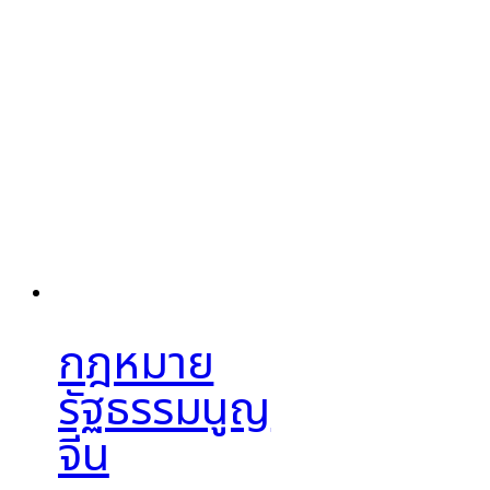
กฎหมาย
รัฐธรรมนูญ
จีน