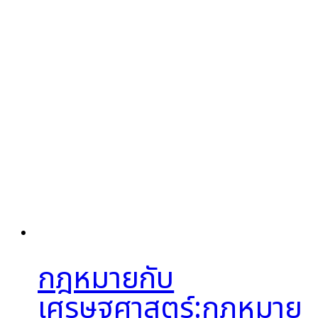
กฎหมายกับ
เศรษฐศาสตร์:กฎหมาย