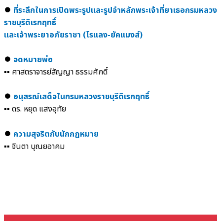
⏺︎
ที่ระลึกในการเปิดพระรูปและรูปจำหลักพระเจ้าที่ยาเธอกรมหลวง
ราชบุรีดิเรกฤทธิ์
และเจ้าพระยาอภัยราชา (โรแลง-ยัคแมงส์)
⏺︎
จดหมายพ่อ
▪️▪️ ศาสตราจารย์สัญญา ธรรมศักดิ์
⏺︎
อนุสรณ์เสด็จในกรมหลวงราชบุรีดิเรกฤทธิ์
▪️▪️ ดร. หยุด แสงอุทัย
⏺︎
ความสุจริตกับนักกฎหมาย
▪️▪️ จินตา บุณยอาคม