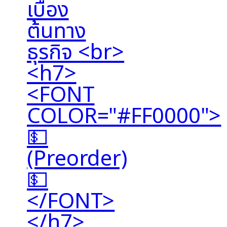
เบื้อง
ต้นทาง
ธุรกิจ <br>
<h7>
<FONT
COLOR="#FF0000">
💵
(Preorder)
💵
</FONT>
</h7>