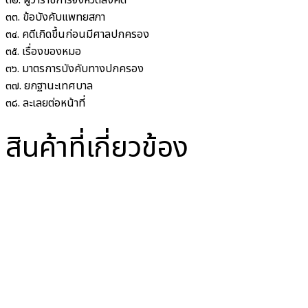
๓๒. ผู้ว่าราชการจังหวัดสั่งคดี
๓๓. ข้อบังคับแพทยสภา
๓๔. คดีเกิดขึ้นก่อนมีศาลปกครอง
๓๕. เรื่องของหมอ
๓๖. มาตรการบังคับทางปกครอง
๓๗. ยกฐานะเทศบาล
๓๘. ละเลยต่อหน้าที่
สินค้าที่เกี่ยวข้อง