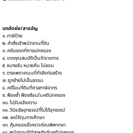
บทคัดย่อ/สารบัญ
๑. ภาษีป้าย
๒. คำสั่งเจ้าพนักงานที่ดิน
๓. คดีมรดกที่ศาลปกครอง
๔. ขาดคุณสมบัติเป็นข้าราชการ
๕. หมายจับ หมายค้น ไม่ชอบ
๖. ตายเพราะถนนที่กำลังก่อสร้าง
๗. ถูกย้ายไม่เป็นธรรม
๘. คดีโอนที่ดินที่ศาลภาษีอากร
๙. ฟ้องซ้ำ ฟ้องซ้อนในคดีปกครอง
๑๐. ไม่รับแจ้งความ
๑๑. วินิจฉัยอุทธรณ์ที่ไม่ได้อุทธรณ์
๑๒. ชดใช้ทุนการศึกษา
๑๓. คุ้มครองชั่วคราวก่อนพิพากษา
๑๔. พนักงานรัฐวิสาหกิจกับคดีปกครอง