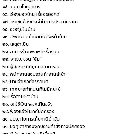
๑๕. อนุญาโตตุลาการ
๑๖. เรื่องของบ้าน เรื่องของคดี
๑๗. เหตุขัดข้องประจำในการประกวดราคา
๑๘. ฮวงซุ้ยในบ้าน
๑๙. สะพานคนข้ามถนนบังหน้าบ้าน
๒๐. เหตุจำเป็น
๒๑. อาคารร้าวเพราะการรื้อถอน
๒๒. พ.ร.บ. ชวน “อุ้ม”
๒๓. ผู้จัดการนิติบุคคลอาคารชุด
๒๔. พนักงานสอบสวนทำงานล่าช้า
๒๕. นายอำเภอยึดรถยนต์
๒๖. เทศบาลทำถนนที่ไม่มีคนใช้
๒๗. รื้อสวนชาวบ้าน
๒๘. ชดใช้เงินหลวงเกินจริง
๒๙. ฟ้องแย้งในคดีปกครอง
๓๐. อบจ. กับการเก็บภาษีน้ำมัน
๓๑. ขอทุเลาการบังคับตามคำสั่งทางปกครอง