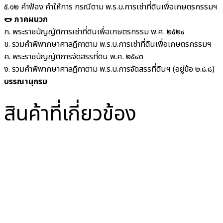
๕.๑๒ คำฟ้อง คำให้การ กรณีตาม พ.ร.บ.การเช่าที่ดินเพื่อเกษตรกรรมฯ
🌭 ภาคผนวก
ก. พระราชบัญญัติการเช่าที่ดินเพื่อเกษตรกรรม พ.ศ. ๒๕๒๔
ข. รวมคำพิพากษาศาลฎีกาตาม พ.ร.บ.การเช่าที่ดินเพื่อเกษตรกรรมฯ
ค. พระราชบัญญัติการจัดสรรที่ดิน พ.ศ. ๒๕๔๓
ง. รวมคำพิพากษาศาลฎีกาตาม พ.ร.บ.การจัดสรรที่ดินฯ (อยู่ข้อ ๒.๘.๘)
บรรณานุกรม
สินค้าที่เกี่ยวข้อง