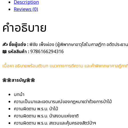
Description
Reviews (0)
คำอธิบาย
✍️ ชื่อผู้แต่ง :
พิชัย เพ็งผ่อง (ผู้พิพากษาอาวุโสในศาลฎีกา อดีตประธ
📖 รหัสสินค้า :
9786166294316
เนื้อหา อธิบายพร้อมตัวบท แนวทางการตีความ และคำพิพากษาศาลฎีกาที
🌼🌼สารบัญ🌼🌼
บทนำ
ความเป็นมาและเจตนารมณ์ของกฎหมายว่าด้วยการป่าไม้
ความผิดตาม พ.ร.บ. ป่าไม้
ความผิดตาม พ.ร.บ. ป่าสงวนแห่งชาติ
ความผิดตาม พ.ร.บ. สงวนและคุ้มครองสัตว์ป่าฯ