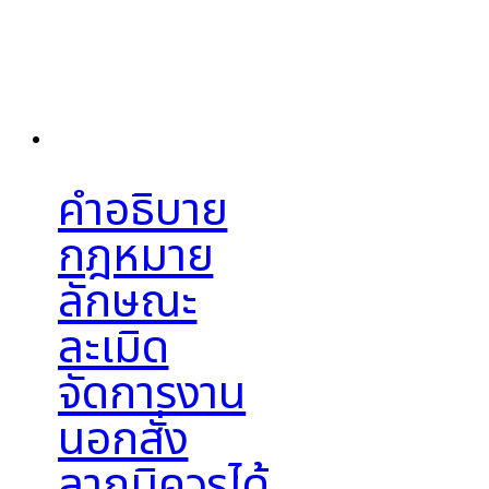
คำอธิบาย
กฎหมาย
ลักษณะ
ละเมิด
จัดการงาน
นอกสั่ง
ลาภมิควรได้