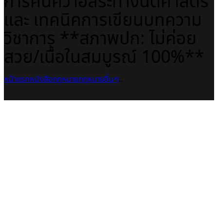
การค้นคว้าอิสระทางนิติศาสตร์
และ เทคนิคการเขียนบทความ
วิชาการ **สภาพปก: ไม่ค่อย
สวย/เนื้อในสมบูรณ์ 100%**
หน้าแรก
หนังสือกฎหมาย
กฎหมายอื่นๆ
...