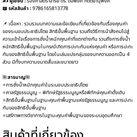
✍️ ผู้เขียน :
รองศาสตราจารย์ ดร. ต่อพงศ์ กิตติยานุพงศ์
📖 รหัสสินค้า :
9786165813778
📌 เนื้อหา : รวบรวมบทความและข้อเขียนที่เกี่ยวข้องกับเรื่องคุณค่า
ของระบอบประชาธิปไตย สิทธิขั้นพื้นฐาน รวมถึงวิธีการนำสังคมไปสู่
ความเข้าใจเรื่องการชั่งน้ำหนักคุณค่าที่แตกต่างกัน รวมถึงการชั่งน้ำ
หนักสิทธิขั้นพื้นฐานในกรณีเกิดการปะทะกันแห่งคุณค่า หรือการปะทะ
กันของสิทธิขั้นพื้นฐาน โดยในเล่มแบ่งกลุ่มของบทความออกเป็น 4
ส่วน มีทั้งบทความขนาดสั้นและขนาดยาว
🌺
สารบาญ
🌺
⭐️การชั่งน้ำหนักคุณค่าในระบอบประชาธิปไตย
⭐️ศาลรัฐธรรมนูญ – พิทักษ์รัฐธรรมนูญหรือพิทักษ์คุณค่าดั้งเดิม
⭐️สิทธิขั้นพื้นฐานในฐานะคุณค่าพื้นฐานแห่งรัฐธรรมนูญ และการปะทะ
กันของสิทธิขั้นพื้นฐาน
⭐️เสรีภาพทางวิชาการในฐานะคุณค่าพื้นฐานของระบบอุดมศึกษา
สินค้าที่เกี่ยวข้อง