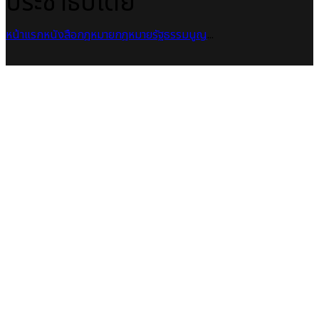
ประชาธิปไตย
หน้าแรก
หนังสือกฎหมาย
กฎหมายรัฐธรรมนูญ
...