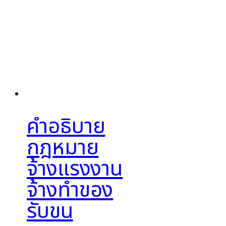
คำอธิบาย
กฎหมาย
จ้างแรงงาน
จ้างทำของ
รับขน