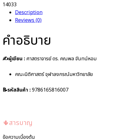
14033
Description
Reviews (0)
คำอธิบาย
✍️ผู้เขียน :
ศาสตราจารย์ ดร. คณพล จันทน์หอม
คณะนิติศาสตร์ จุฬาลงกรณ์มหาวิทยาลัย
📝รหัสสินค้า :
9786165816007
🌵สารบาญ
ข้อความเบิ้องต้น