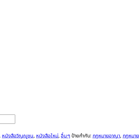
,
หนังสือวิญญูชน
,
หนังสือใหม่
,
อื่นๆ
ป้ายกำกับ:
กฎหมายอาญา
,
กฎหมาย