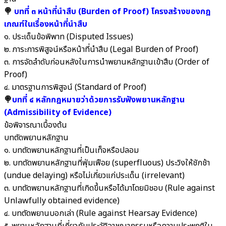
🍭
บทที่ ๓ หน้าที่นำสืบ (Burden of Proof)
โครงสร้างของกฎ
เกณฑ์ในเรื่องหน้าที่นำสืบ
๑. ประเด็นข้อพิพาท (Disputed Issues)
๒. ภาระการพิสูจน์หรือหน้าที่นำสืบ (Legal Burden of Proof)
๓. การจัดลำดับก่อนหลังในการนำพยานหลักฐานเข้าสืบ (Order of
Proof)
๔. มาตรฐานการพิสูจน์ (Standard of Proof)
🍭
บทที่ ๔ หลักกฎหมายว่าด้วยการรับฟังพยานหลักฐาน
(Admissibility of Evidence)
ข้อพิจารณาเบื้องต้น
บทตัดพยานหลักฐาน
๑. บทตัดพยานหลักฐานที่เป็นเท็จหรือปลอม
๒. บทตัดพยานหลักฐานที่ฟุ่มเฟือย (superfluous) ประวิงให้ชักช้า
(undue delaying) หรือไม่เกี่ยวแก่ประเด็น (irrelevant)
๓. บทตัดพยานหลักฐานที่เกิดขึ้นหรือได้มาโดยมิชอบ (Rule against
Unlawfully obtained evidence)
๔. บทตัดพยานบอกเล่า (Rule against Hearsay Evidence)