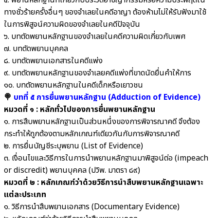
๕. พยานหลักฐานที่เกี่ยวกับประวัติอาชญากรรมหรือความประพฤติใน
ทางชั่วร้ายครั้งอื่นๆ ของจำเลยในคดีอาญา ต้องห้ามไม่ให้รับฟังมาใช้
ในการพิสูจน์ความผิดของจำเลยในคดีปัจจุบัน
๖. บทตัดพยานหลักฐานของจำเลยในคดีความผิดเกี่ยวกับเพศ
๗. บทตัดพยานบุคคล
๘. บทตัดพยานเอกสารในคดีแพ่ง
๙. บทตัดพยานหลักฐานของจำเลยคดีแพ่งที่ขาดนัดยื่นคำให้การ
๑๐. บทตัดพยานหลักฐานในคดีเด็กหรือเยาวชน
🍭
บทที่ ๕ การยื่นพยานหลักฐาน (Adduction of Evidence)
หมวดที่ ๑ : หลักทั่วไปของการยื่นพยานหลักฐาน
๑. การสืบพยานหลักฐานเป็นส่วนหนึ่งของการพิจารณาคดี จึงต้อง
กระทำให้ถูกต้องตามหลักเกณฑ์เดียวกันกับการพิจารณาคดี
๒. การยื่นบัญชีระบุพยาน (List of Evidence)
๓. เงื่อนไขและวิธีการในการนำพยานหลักฐานมาพิสูจน์ต่อ (impeach
or discredit) พยานบุคคล (ปวิพ. มาตรา ๘๙)
หมวดที่ ๒ : หลักเกณฑ์ว่าด้วยวิธีการนำสืบพยานหลักฐานเฉพาะ
แต่ละประเภท
๑. วิธีการนำสืบพยานเอกสาร (Documentary Evidence)