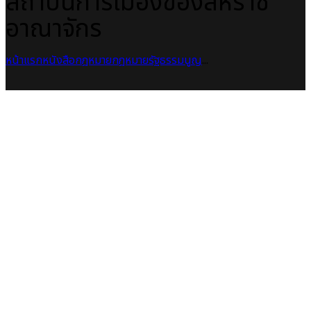
สถาบันการเมืองของสหราช
อาณาจักร
หน้าแรก
หนังสือกฎหมาย
กฎหมายรัฐธรรมนูญ
...