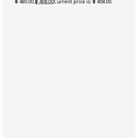
฿ 480.00.
฿
408.00
Current price is: ฿ 408.00.