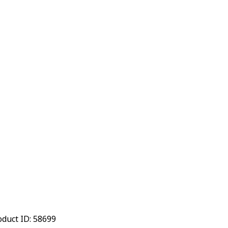
oduct ID:
58699