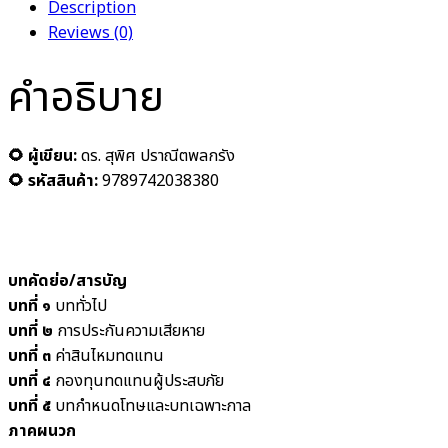
Description
Reviews (0)
คำอธิบาย
🌻 ผู้เขียน:
ดร. สุพิศ
ปราณีตพลกรัง
🌻 รหัสสินค้า:
9789742038380
บทคัดย่อ/สารบัญ
บทที่ ๑
บททั่วไป
บทที่ ๒
การประกันความเสียหาย
บทที่ ๓
ค่าสินไหมทดแทน
บทที่ ๔
กองทุนทดแทนผู้ประสบภัย
บทที่ ๕
บทกำหนดโทษและบทเฉพาะกาล
ภาคผนวก