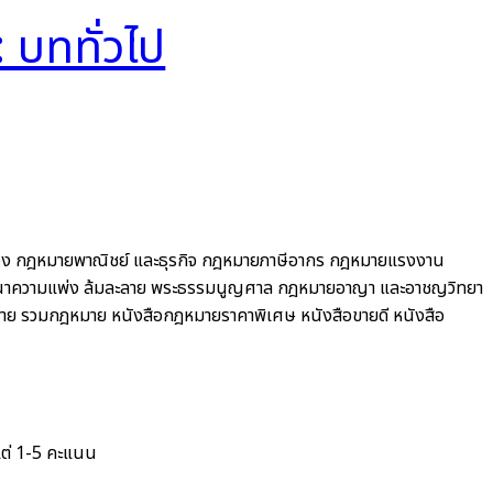
บททั่วไป
อง
กฎหมายพาณิชย์ และธุรกิจ
กฎหมายภาษีอากร กฎหมายแรงงาน
ณาความแพ่ง ล้มละลาย พระธรรมนูญศาล
กฎหมายอาญา และอาชญวิทยา
าย รวมกฎหมาย
หนังสือกฎหมายราคาพิเศษ
หนังสือขายดี
หนังสือ
แต่ 1-5 คะแนน