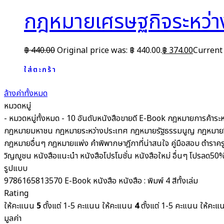
กฎหมายเศรษฐกิจระหว่า
฿
440.00
Original price was: ฿ 440.00.
฿
374.00
Current 
ใส่ตะกร้า
ล้างค่าทั้งหมด
หมวดหมู่
- หมวดหมู่ทั้งหมด -
10 อันดับหนังสือขายดี
E-Book
กฎหมายการค้าระห
กฎหมายมหาชน
กฎหมายระหว่างประเทศ
กฎหมายรัฐธรรมนูญ
กฎหมายว
กฎหมายอื่นๆ
กฎหมายแพ่ง
คำพิพากษาฎีกาที่น่าสนใจ
คู่มือสอบ
ตำราคร
วิญญูชน
หนังสือแนะนำ
หนังสือโปรโมชั่น
หนังสือใหม่
อื่นๆ
โปรลด50
รูปแบบ
9786165813570
E-Book
หนังสือ
หนังสือ : พิมพ์ 4 สีทั้งเล่ม
Rating
ให้คะแนน
5
ตั้งแต่ 1-5 คะแนน
ให้คะแนน
4
ตั้งแต่ 1-5 คะแนน
ให้คะ
มูลค่า