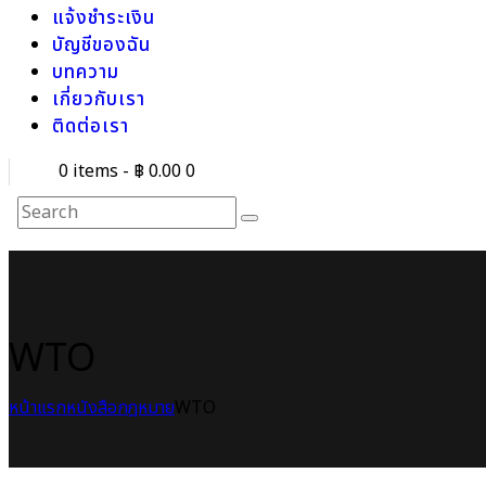
แจ้งชำระเงิน
บัญชีของฉัน
บทความ
เกี่ยวกับเรา
ติดต่อเรา
0 items
-
฿ 0.00
0
WTO
หน้าแรก
หนังสือกฎหมาย
WTO