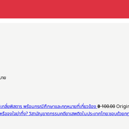
มาย
่เกลี่ยพิสดาร พร้อมกรณีศึกษาและกฎหมายที่เกี่ยวข้อง
฿
100.00
Origin
วิสามัญฆาตกรรมคดียาเสพติดในประเทศไทย:ชอบด้วยกฎห