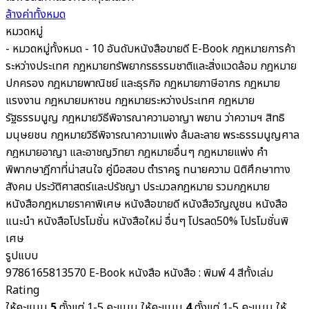
ล้างค่าทั้งหมด
หมวดหมู่
- หมวดหมู่ทั้งหมด -
10 อันดับหนังสือขายดี
E-Book
กฎหมายการค้า
ระหว่างประเทศ
กฎหมายทรัพยากรธรรมชาติและสิ่งแวดล้อม
กฎหมาย
ปกครอง
กฎหมายพาณิชย์ และธุรกิจ
กฎหมายภาษีอากร กฎหมาย
แรงงาน
กฎหมายมหาชน
กฎหมายระหว่างประเทศ
กฎหมาย
รัฐธรรมนูญ
กฎหมายวิธีพิจารณาความอาญา พยาน ว่าความฯ สิทธิ
มนุษยชน
กฎหมายวิธีพิจารณาความแพ่ง ล้มละลาย พระธรรมนูญศาล
กฎหมายอาญา และอาชญวิทยา
กฎหมายอื่นๆ
กฎหมายแพ่ง
คำ
พิพากษาฎีกาที่น่าสนใจ
คู่มือสอบ
ตำราครู
ทนายความ
นิติศึกษาทาง
สังคม ประวัติศาสตร์และปรัชญา
ประมวลกฎหมาย รวมกฎหมาย
หนังสือกฎหมายราคาพิเศษ
หนังสือขายดี
หนังสือวิญญูชน
หนังสือ
แนะนำ
หนังสือโปรโมชั่น
หนังสือใหม่
อื่นๆ
โปรลด50%
โปรโมชั่นพิ
เศษ
รูปแบบ
9786165813570
E-Book
หนังสือ
หนังสือ : พิมพ์ 4 สีทั้งเล่ม
Rating
ให้คะแนน
5
ตั้งแต่ 1-5 คะแนน
ให้คะแนน
4
ตั้งแต่ 1-5 คะแนน
ให้