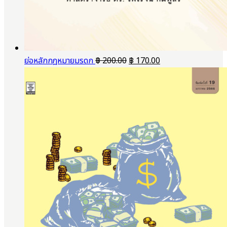
Original
Current
ย่อหลักกฎหมายมรดก
฿
200.00
฿
170.00
price
price
was:
is:
฿ 200.00.
฿ 170.00.