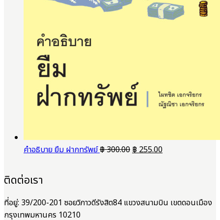
Original
Current
คำอธิบาย ยืม ฝากทรัพย์
฿
300.00
฿
255.00
price
price
was:
is:
ติดต่อเรา
฿ 300.00.
฿ 255.00.
ที่อยู่: 39/200-201 ซอยวิภาวดีรังสิต84 แขวงสนามบิน เขตดอนเมือง
กรุงเทพมหานคร 10210