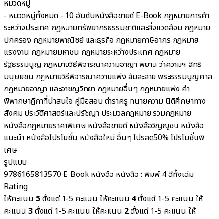
หมวดหมู่
- หมวดหมู่ทั้งหมด -
10 อันดับหนังสือขายดี
E-Book
กฎหมายการค้า
ระหว่างประเทศ
กฎหมายทรัพยากรธรรมชาติและสิ่งแวดล้อม
กฎหมาย
ปกครอง
กฎหมายพาณิชย์ และธุรกิจ
กฎหมายภาษีอากร กฎหมาย
แรงงาน
กฎหมายมหาชน
กฎหมายระหว่างประเทศ
กฎหมาย
รัฐธรรมนูญ
กฎหมายวิธีพิจารณาความอาญา พยาน ว่าความฯ สิทธิ
มนุษยชน
กฎหมายวิธีพิจารณาความแพ่ง ล้มละลาย พระธรรมนูญศาล
กฎหมายอาญา และอาชญวิทยา
กฎหมายอื่นๆ
กฎหมายแพ่ง
คำ
พิพากษาฎีกาที่น่าสนใจ
คู่มือสอบ
ตำราครู
ทนายความ
นิติศึกษาทาง
สังคม ประวัติศาสตร์และปรัชญา
ประมวลกฎหมาย รวมกฎหมาย
หนังสือกฎหมายราคาพิเศษ
หนังสือขายดี
หนังสือวิญญูชน
หนังสือ
แนะนำ
หนังสือโปรโมชั่น
หนังสือใหม่
อื่นๆ
โปรลด50%
โปรโมชั่นพิ
เศษ
รูปแบบ
9786165813570
E-Book
หนังสือ
หนังสือ : พิมพ์ 4 สีทั้งเล่ม
Rating
ให้คะแนน
5
ตั้งแต่ 1-5 คะแนน
ให้คะแนน
4
ตั้งแต่ 1-5 คะแนน
ให้
คะแนน
3
ตั้งแต่ 1-5 คะแนน
ให้คะแนน
2
ตั้งแต่ 1-5 คะแนน
ให้