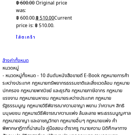
฿
600.00
Original price
was:
฿ 600.00.
฿
510.00
Current
price is: ฿ 510.00.
ใส่ตะกร้า
ล้างค่าทั้งหมด
หมวดหมู่
- หมวดหมู่ทั้งหมด -
10 อันดับหนังสือขายดี
E-Book
กฎหมายการค้า
ระหว่างประเทศ
กฎหมายทรัพยากรธรรมชาติและสิ่งแวดล้อม
กฎหมาย
ปกครอง
กฎหมายพาณิชย์ และธุรกิจ
กฎหมายภาษีอากร กฎหมาย
แรงงาน
กฎหมายมหาชน
กฎหมายระหว่างประเทศ
กฎหมาย
รัฐธรรมนูญ
กฎหมายวิธีพิจารณาความอาญา พยาน ว่าความฯ สิทธิ
มนุษยชน
กฎหมายวิธีพิจารณาความแพ่ง ล้มละลาย พระธรรมนูญศาล
กฎหมายอาญา และอาชญวิทยา
กฎหมายอื่นๆ
กฎหมายแพ่ง
คำ
พิพากษาฎีกาที่น่าสนใจ
คู่มือสอบ
ตำราครู
ทนายความ
นิติศึกษาทาง