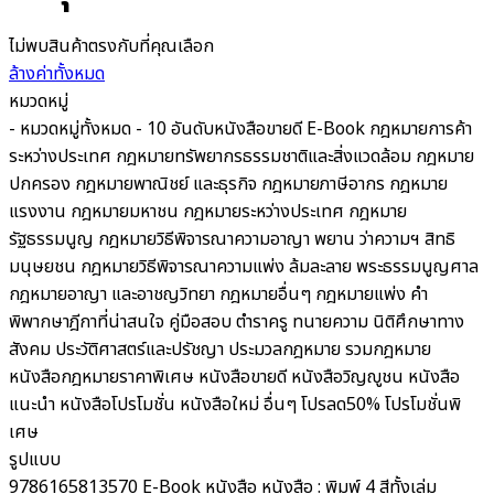
ไม่พบสินค้าตรงกับที่คุณเลือก
ล้างค่าทั้งหมด
หมวดหมู่
- หมวดหมู่ทั้งหมด -
10 อันดับหนังสือขายดี
E-Book
กฎหมายการค้า
ระหว่างประเทศ
กฎหมายทรัพยากรธรรมชาติและสิ่งแวดล้อม
กฎหมาย
ปกครอง
กฎหมายพาณิชย์ และธุรกิจ
กฎหมายภาษีอากร กฎหมาย
แรงงาน
กฎหมายมหาชน
กฎหมายระหว่างประเทศ
กฎหมาย
รัฐธรรมนูญ
กฎหมายวิธีพิจารณาความอาญา พยาน ว่าความฯ สิทธิ
มนุษยชน
กฎหมายวิธีพิจารณาความแพ่ง ล้มละลาย พระธรรมนูญศาล
กฎหมายอาญา และอาชญวิทยา
กฎหมายอื่นๆ
กฎหมายแพ่ง
คำ
พิพากษาฎีกาที่น่าสนใจ
คู่มือสอบ
ตำราครู
ทนายความ
นิติศึกษาทาง
สังคม ประวัติศาสตร์และปรัชญา
ประมวลกฎหมาย รวมกฎหมาย
หนังสือกฎหมายราคาพิเศษ
หนังสือขายดี
หนังสือวิญญูชน
หนังสือ
แนะนำ
หนังสือโปรโมชั่น
หนังสือใหม่
อื่นๆ
โปรลด50%
โปรโมชั่นพิ
เศษ
รูปแบบ
9786165813570
E-Book
หนังสือ
หนังสือ : พิมพ์ 4 สีทั้งเล่ม