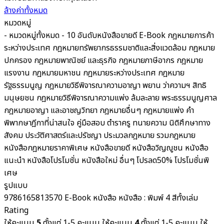
ล้างค่าทั้งหมด
หมวดหมู่
- หมวดหมู่ทั้งหมด -
10 อันดับหนังสือขายดี
E-Book
กฎหมายการค้า
ระหว่างประเทศ
กฎหมายทรัพยากรธรรมชาติและสิ่งแวดล้อม
กฎหมาย
ปกครอง
กฎหมายพาณิชย์ และธุรกิจ
กฎหมายภาษีอากร กฎหมาย
แรงงาน
กฎหมายมหาชน
กฎหมายระหว่างประเทศ
กฎหมาย
รัฐธรรมนูญ
กฎหมายวิธีพิจารณาความอาญา พยาน ว่าความฯ สิทธิ
มนุษยชน
กฎหมายวิธีพิจารณาความแพ่ง ล้มละลาย พระธรรมนูญศาล
กฎหมายอาญา และอาชญวิทยา
กฎหมายอื่นๆ
กฎหมายแพ่ง
คำ
พิพากษาฎีกาที่น่าสนใจ
คู่มือสอบ
ตำราครู
ทนายความ
นิติศึกษาทาง
สังคม ประวัติศาสตร์และปรัชญา
ประมวลกฎหมาย รวมกฎหมาย
หนังสือกฎหมายราคาพิเศษ
หนังสือขายดี
หนังสือวิญญูชน
หนังสือ
แนะนำ
หนังสือโปรโมชั่น
หนังสือใหม่
อื่นๆ
โปรลด50%
โปรโมชั่นพิ
เศษ
รูปแบบ
9786165813570
E-Book
หนังสือ
หนังสือ : พิมพ์ 4 สีทั้งเล่ม
Rating
ให้คะแนน
5
ตั้งแต่ 1-5 คะแนน
ให้คะแนน
4
ตั้งแต่ 1-5 คะแนน
ให้