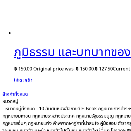
ภูมิธรรม และบทบาทของ
฿
150.00
Original price was: ฿ 150.00.
฿
127.50
Current 
ใส่ตะกร้า
ล้างค่าทั้งหมด
หมวดหมู่
- หมวดหมู่ทั้งหมด -
10 อันดับหนังสือขายดี
E-Book
กฎหมายการค้าระห
กฎหมายมหาชน
กฎหมายระหว่างประเทศ
กฎหมายรัฐธรรมนูญ
กฎหมายว
กฎหมายอื่นๆ
กฎหมายแพ่ง
คำพิพากษาฎีกาที่น่าสนใจ
คู่มือสอบ
ตำราคร
วิญญูชน
หนังสือแนะนำ
หนังสือโปรโมชั่น
หนังสือใหม่
อื่นๆ
โปรลด50