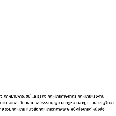
อง
กฎหมายพาณิชย์ และธุรกิจ
กฎหมายภาษีอากร กฎหมายแรงงาน
ณาความแพ่ง ล้มละลาย พระธรรมนูญศาล
กฎหมายอาญา และอาชญวิทยา
าย รวมกฎหมาย
หนังสือกฎหมายราคาพิเศษ
หนังสือขายดี
หนังสือ