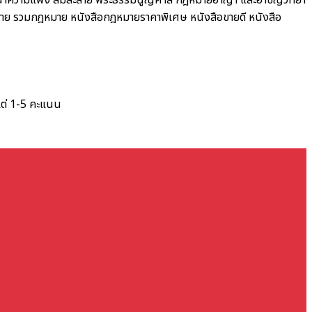
ณาความแพ่ง ล้มละลาย พระธรรมนูญศาล
กฎหมายอาญา และอาชญวิทยา
าย รวมกฎหมาย
หนังสือกฎหมายราคาพิเศษ
หนังสือขายดี
หนังสือ
แต่ 1-5 คะแนน