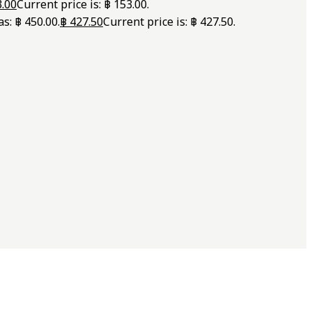
.00
Current price is: ฿ 153.00.
s: ฿ 450.00.
฿
427.50
Current price is: ฿ 427.50.