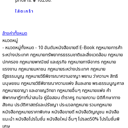
price is: ฿ 102.00.
ใส่ตะกร้า
ล้างค่าทั้งหมด
หมวดหมู่
- หมวดหมู่ทั้งหมด -
10 อันดับหนังสือขายดี
E-Book
กฎหมายการค้า
ระหว่างประเทศ
กฎหมายทรัพยากรธรรมชาติและสิ่งแวดล้อม
กฎหมาย
ปกครอง
กฎหมายพาณิชย์ และธุรกิจ
กฎหมายภาษีอากร กฎหมาย
แรงงาน
กฎหมายมหาชน
กฎหมายระหว่างประเทศ
กฎหมาย
รัฐธรรมนูญ
กฎหมายวิธีพิจารณาความอาญา พยาน ว่าความฯ สิทธิ
มนุษยชน
กฎหมายวิธีพิจารณาความแพ่ง ล้มละลาย พระธรรมนูญศาล
กฎหมายอาญา และอาชญวิทยา
กฎหมายอื่นๆ
กฎหมายแพ่ง
คำ
พิพากษาฎีกาที่น่าสนใจ
คู่มือสอบ
ตำราครู
ทนายความ
นิติศึกษาทาง
สังคม ประวัติศาสตร์และปรัชญา
ประมวลกฎหมาย รวมกฎหมาย
หนังสือกฎหมายราคาพิเศษ
หนังสือขายดี
หนังสือวิญญูชน
หนังสือ
แนะนำ
หนังสือโปรโมชั่น
หนังสือใหม่
อื่นๆ
โปรลด50%
โปรโมชั่นพิ
เศษ