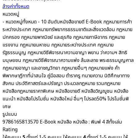
ล้างค่าทั้งหมด
หมวดหมู่
- หมวดหมู่ทั้งหมด -
10 อันดับหนังสือขายดี
E-Book
กฎหมายการค้า
ระหว่างประเทศ
กฎหมายทรัพยากรธรรมชาติและสิ่งแวดล้อม
กฎหมาย
ปกครอง
กฎหมายพาณิชย์ และธุรกิจ
กฎหมายภาษีอากร กฎหมาย
แรงงาน
กฎหมายมหาชน
กฎหมายระหว่างประเทศ
กฎหมาย
รัฐธรรมนูญ
กฎหมายวิธีพิจารณาความอาญา พยาน ว่าความฯ สิทธิ
มนุษยชน
กฎหมายวิธีพิจารณาความแพ่ง ล้มละลาย พระธรรมนูญศาล
กฎหมายอาญา และอาชญวิทยา
กฎหมายอื่นๆ
กฎหมายแพ่ง
คำ
พิพากษาฎีกาที่น่าสนใจ
คู่มือสอบ
ตำราครู
ทนายความ
นิติศึกษาทาง
สังคม ประวัติศาสตร์และปรัชญา
ประมวลกฎหมาย รวมกฎหมาย
หนังสือกฎหมายราคาพิเศษ
หนังสือขายดี
หนังสือวิญญูชน
หนังสือ
แนะนำ
หนังสือโปรโมชั่น
หนังสือใหม่
อื่นๆ
โปรลด50%
โปรโมชั่นพิ
เศษ
รูปแบบ
9786165813570
E-Book
หนังสือ
หนังสือ : พิมพ์ 4 สีทั้งเล่ม
Rating
ให้คะแนน
5
ตั้งแต่ 1-5 คะแนน
ให้คะแนน
4
ตั้งแต่ 1-5 คะแนน
ให้