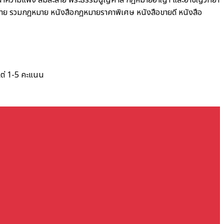
ณาความแพ่ง ล้มละลาย พระธรรมนูญศาล
กฎหมายอาญา และอาชญวิทยา
าย รวมกฎหมาย
หนังสือกฎหมายราคาพิเศษ
หนังสือขายดี
หนังสือ
แต่ 1-5 คะแนน