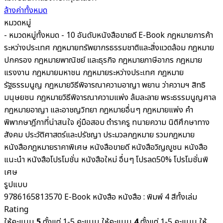
ล้างค่าทั้งหมด
หมวดหมู่
- หมวดหมู่ทั้งหมด -
10 อันดับหนังสือขายดี
E-Book
กฎหมายการค้า
ระหว่างประเทศ
กฎหมายทรัพยากรธรรมชาติและสิ่งแวดล้อม
กฎหมาย
ปกครอง
กฎหมายพาณิชย์ และธุรกิจ
กฎหมายภาษีอากร กฎหมาย
แรงงาน
กฎหมายมหาชน
กฎหมายระหว่างประเทศ
กฎหมาย
รัฐธรรมนูญ
กฎหมายวิธีพิจารณาความอาญา พยาน ว่าความฯ สิทธิ
มนุษยชน
กฎหมายวิธีพิจารณาความแพ่ง ล้มละลาย พระธรรมนูญศาล
กฎหมายอาญา และอาชญวิทยา
กฎหมายอื่นๆ
กฎหมายแพ่ง
คำ
พิพากษาฎีกาที่น่าสนใจ
คู่มือสอบ
ตำราครู
ทนายความ
นิติศึกษาทาง
สังคม ประวัติศาสตร์และปรัชญา
ประมวลกฎหมาย รวมกฎหมาย
หนังสือกฎหมายราคาพิเศษ
หนังสือขายดี
หนังสือวิญญูชน
หนังสือ
แนะนำ
หนังสือโปรโมชั่น
หนังสือใหม่
อื่นๆ
โปรลด50%
โปรโมชั่นพิ
เศษ
รูปแบบ
9786165813570
E-Book
หนังสือ
หนังสือ : พิมพ์ 4 สีทั้งเล่ม
Rating
ให้คะแนน
5
ตั้งแต่ 1-5 คะแนน
ให้คะแนน
4
ตั้งแต่ 1-5 คะแนน
ให้