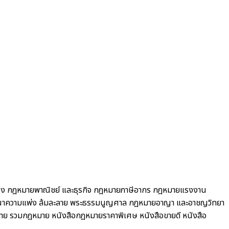
อง
กฎหมายพาณิชย์ และธุรกิจ
กฎหมายภาษีอากร กฎหมายแรงงาน
ณาความแพ่ง ล้มละลาย พระธรรมนูญศาล
กฎหมายอาญา และอาชญวิทยา
าย รวมกฎหมาย
หนังสือกฎหมายราคาพิเศษ
หนังสือขายดี
หนังสือ