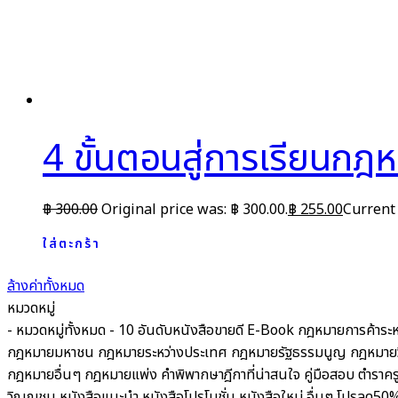
4 ขั้นตอนสู่การเรียนกฎห
฿
300.00
Original price was: ฿ 300.00.
฿
255.00
Current 
ใส่ตะกร้า
ล้างค่าทั้งหมด
หมวดหมู่
- หมวดหมู่ทั้งหมด -
10 อันดับหนังสือขายดี
E-Book
กฎหมายการค้าระห
กฎหมายมหาชน
กฎหมายระหว่างประเทศ
กฎหมายรัฐธรรมนูญ
กฎหมายว
กฎหมายอื่นๆ
กฎหมายแพ่ง
คำพิพากษาฎีกาที่น่าสนใจ
คู่มือสอบ
ตำราคร
วิญญูชน
หนังสือแนะนำ
หนังสือโปรโมชั่น
หนังสือใหม่
อื่นๆ
โปรลด50