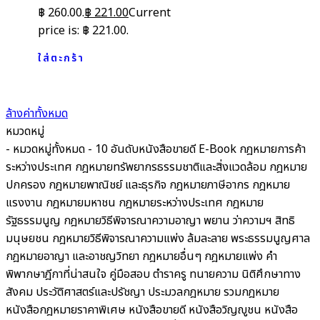
฿ 260.00.
฿
221.00
Current
price is: ฿ 221.00.
ใส่ตะกร้า
ล้างค่าทั้งหมด
หมวดหมู่
- หมวดหมู่ทั้งหมด -
10 อันดับหนังสือขายดี
E-Book
กฎหมายการค้า
ระหว่างประเทศ
กฎหมายทรัพยากรธรรมชาติและสิ่งแวดล้อม
กฎหมาย
ปกครอง
กฎหมายพาณิชย์ และธุรกิจ
กฎหมายภาษีอากร กฎหมาย
แรงงาน
กฎหมายมหาชน
กฎหมายระหว่างประเทศ
กฎหมาย
รัฐธรรมนูญ
กฎหมายวิธีพิจารณาความอาญา พยาน ว่าความฯ สิทธิ
มนุษยชน
กฎหมายวิธีพิจารณาความแพ่ง ล้มละลาย พระธรรมนูญศาล
กฎหมายอาญา และอาชญวิทยา
กฎหมายอื่นๆ
กฎหมายแพ่ง
คำ
พิพากษาฎีกาที่น่าสนใจ
คู่มือสอบ
ตำราครู
ทนายความ
นิติศึกษาทาง
สังคม ประวัติศาสตร์และปรัชญา
ประมวลกฎหมาย รวมกฎหมาย
หนังสือกฎหมายราคาพิเศษ
หนังสือขายดี
หนังสือวิญญูชน
หนังสือ