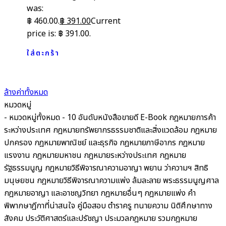
was:
฿ 460.00.
฿
391.00
Current
price is: ฿ 391.00.
ใส่ตะกร้า
ล้างค่าทั้งหมด
หมวดหมู่
- หมวดหมู่ทั้งหมด -
10 อันดับหนังสือขายดี
E-Book
กฎหมายการค้า
ระหว่างประเทศ
กฎหมายทรัพยากรธรรมชาติและสิ่งแวดล้อม
กฎหมาย
ปกครอง
กฎหมายพาณิชย์ และธุรกิจ
กฎหมายภาษีอากร กฎหมาย
แรงงาน
กฎหมายมหาชน
กฎหมายระหว่างประเทศ
กฎหมาย
รัฐธรรมนูญ
กฎหมายวิธีพิจารณาความอาญา พยาน ว่าความฯ สิทธิ
มนุษยชน
กฎหมายวิธีพิจารณาความแพ่ง ล้มละลาย พระธรรมนูญศาล
กฎหมายอาญา และอาชญวิทยา
กฎหมายอื่นๆ
กฎหมายแพ่ง
คำ
พิพากษาฎีกาที่น่าสนใจ
คู่มือสอบ
ตำราครู
ทนายความ
นิติศึกษาทาง
สังคม ประวัติศาสตร์และปรัชญา
ประมวลกฎหมาย รวมกฎหมาย