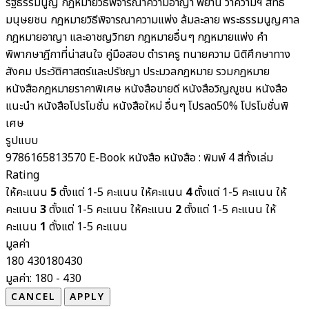
รัฐธรรมนูญ
กฎหมายวิธีพิจารณาความอาญา พยาน ว่าความฯ สิทธิ
มนุษยชน
กฎหมายวิธีพิจารณาความแพ่ง ล้มละลาย พระธรรมนูญศาล
กฎหมายอาญา และอาชญวิทยา
กฎหมายอื่นๆ
กฎหมายแพ่ง
คำ
พิพากษาฎีกาที่น่าสนใจ
คู่มือสอบ
ตำราครู
ทนายความ
นิติศึกษาทาง
สังคม ประวัติศาสตร์และปรัชญา
ประมวลกฎหมาย รวมกฎหมาย
หนังสือกฎหมายราคาพิเศษ
หนังสือขายดี
หนังสือวิญญูชน
หนังสือ
แนะนำ
หนังสือโปรโมชั่น
หนังสือใหม่
อื่นๆ
โปรลด50%
โปรโมชั่นพิ
เศษ
รูปแบบ
9786165813570
E-Book
หนังสือ
หนังสือ : พิมพ์ 4 สีทั้งเล่ม
Rating
ให้คะแนน
5
ตั้งแต่ 1-5 คะแนน
ให้คะแนน
4
ตั้งแต่ 1-5 คะแนน
ให้
คะแนน
3
ตั้งแต่ 1-5 คะแนน
ให้คะแนน
2
ตั้งแต่ 1-5 คะแนน
ให้
คะแนน
1
ตั้งแต่ 1-5 คะแนน
มูลค่า
180
430
180
430
มูลค่า:
180 - 430