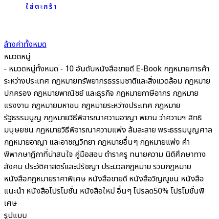
ใส่ตะกร้า
ล้างค่าทั้งหมด
หมวดหมู่
- หมวดหมู่ทั้งหมด -
10 อันดับหนังสือขายดี
E-Book
กฎหมายการค้า
ระหว่างประเทศ
กฎหมายทรัพยากรธรรมชาติและสิ่งแวดล้อม
กฎหมาย
ปกครอง
กฎหมายพาณิชย์ และธุรกิจ
กฎหมายภาษีอากร กฎหมาย
แรงงาน
กฎหมายมหาชน
กฎหมายระหว่างประเทศ
กฎหมาย
รัฐธรรมนูญ
กฎหมายวิธีพิจารณาความอาญา พยาน ว่าความฯ สิทธิ
มนุษยชน
กฎหมายวิธีพิจารณาความแพ่ง ล้มละลาย พระธรรมนูญศาล
กฎหมายอาญา และอาชญวิทยา
กฎหมายอื่นๆ
กฎหมายแพ่ง
คำ
พิพากษาฎีกาที่น่าสนใจ
คู่มือสอบ
ตำราครู
ทนายความ
นิติศึกษาทาง
สังคม ประวัติศาสตร์และปรัชญา
ประมวลกฎหมาย รวมกฎหมาย
หนังสือกฎหมายราคาพิเศษ
หนังสือขายดี
หนังสือวิญญูชน
หนังสือ
แนะนำ
หนังสือโปรโมชั่น
หนังสือใหม่
อื่นๆ
โปรลด50%
โปรโมชั่นพิ
เศษ
รูปแบบ