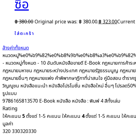
ซื้อ
฿
380.00
Original price was: ฿ 380.00.
฿
323.00
Current 
ใส่ตะกร้า
ล้างค่าทั้งหมด
หมวดหมู่
%e0%b9%82%e0%b8%9b%e0%b8%a3%e0%b9%82
- หมวดหมู่ทั้งหมด -
10 อันดับหนังสือขายดี
E-Book
กฎหมายการค้าระห
กฎหมายมหาชน
กฎหมายระหว่างประเทศ
กฎหมายรัฐธรรมนูญ
กฎหมายว
กฎหมายอื่นๆ
กฎหมายแพ่ง
คำพิพากษาฎีกาที่น่าสนใจ
คู่มือสอบ
ตำราคร
วิญญูชน
หนังสือแนะนำ
หนังสือโปรโมชั่น
หนังสือใหม่
อื่นๆ
โปรลด50
รูปแบบ
9786165813570
E-Book
หนังสือ
หนังสือ : พิมพ์ 4 สีทั้งเล่ม
Rating
ให้คะแนน
5
ตั้งแต่ 1-5 คะแนน
ให้คะแนน
4
ตั้งแต่ 1-5 คะแนน
ให้คะ
มูลค่า
320
330
320
330