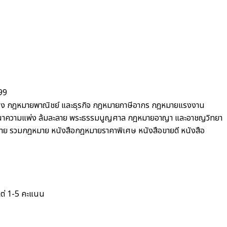
99
อง
กฎหมายพาณิชย์ และธุรกิจ
กฎหมายภาษีอากร กฎหมายแรงงาน
ณาความแพ่ง ล้มละลาย พระธรรมนูญศาล
กฎหมายอาญา และอาชญวิทยา
าย รวมกฎหมาย
หนังสือกฎหมายราคาพิเศษ
หนังสือขายดี
หนังสือ
แต่ 1-5 คะแนน