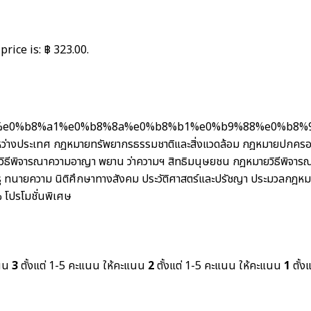
price is: ฿ 323.00.
%e0%b8%a1%e0%b8%8a%e0%b8%b1%e0%b9%88%e0%b8%
ว่างประเทศ
กฎหมายทรัพยากรธรรมชาติและสิ่งแวดล้อม
กฎหมายปกคร
ิธีพิจารณาความอาญา พยาน ว่าความฯ สิทธิมนุษยชน
กฎหมายวิธีพิจาร
ู
ทนายความ
นิติศึกษาทางสังคม ประวัติศาสตร์และปรัชญา
ประมวลกฎหม
%
โปรโมชั่นพิเศษ
แนน
3
ตั้งแต่ 1-5 คะแนน
ให้คะแนน
2
ตั้งแต่ 1-5 คะแนน
ให้คะแนน
1
ตั้ง