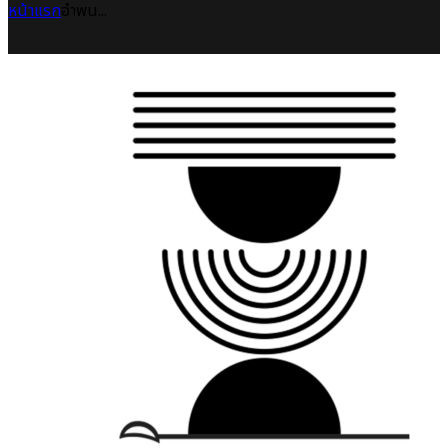
หน้าแรก
อำพน...