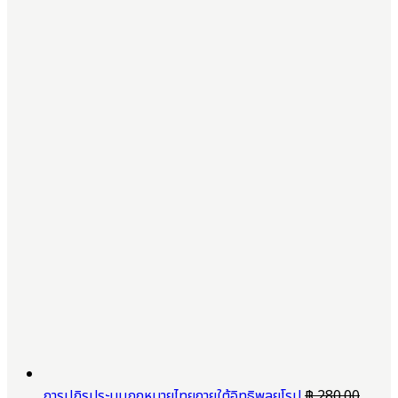
การปฏิรูประบบกฎหมายไทยภายใต้อิทธิพลยุโรป
฿
280.00