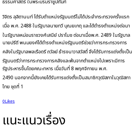
ธรรมศาสตร์ ในพระบรมราชูปถัมภ์
วิจิตร ลุลิตานนท์ ได้รับตำแหน่งรัฐมนตรีไม่ได้ประจำกระทรวงครั้งแรก
เมื่อ พ.ศ. 2488 ในรัฐบาลนายทวี บุณยเกตุ
และได้ดำรงตำแหน่งต่อมา
ในรัฐบาลหม่อมราชวงศ์เสนีย์ ปราโมช
ต่อมาเมื่อพ.ศ. 2489 ในรัฐบาล
นายปรีดี พนมยงค์ได้ดำรงตำแหน่งรัฐมนตรีช่วยว่าการกระทรวงการ
คลัง
ในรัฐบาลพลเรือตรี ถวัลย์ ธำรงนาวาสวัสดิ์ จึงได้รับการแต่งตั้งเป็น
รัฐมนตรีว่าการกระทรวงการคลัง
และพ้นจากตำแหน่งไปเพราะมีการ
รัฐประหารขึ้นโดยคณะทหาร เมื่อวันที่ 8 พฤศจิกายน พ.ศ.
2490
นอกจากนี้ยังเคยได้รับการแต่งตั้งเป็นสมาชิกวุฒิสภาในวุฒิสภา
ไทย ชุดที่ 1
0
Likes
แนะแนวเรื่อง