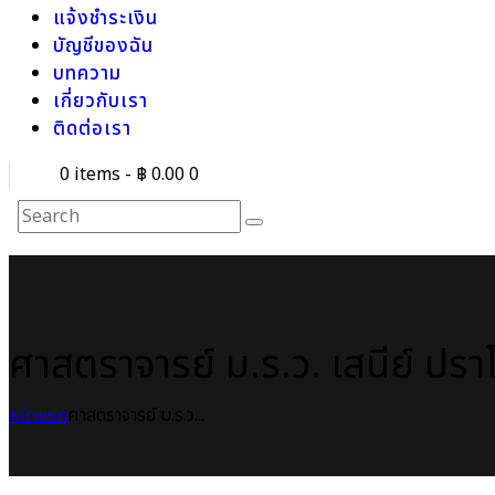
แจ้งชำระเงิน
บัญชีของฉัน
บทความ
เกี่ยวกับเรา
ติดต่อเรา
0 items
-
฿ 0.00
0
ศาสตราจารย์ ม.ร.ว. เสนีย์ ปร
หน้าแรก
ศาสตราจารย์ ม.ร.ว...