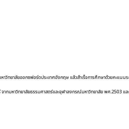
)มหาวิทยาลัยออกซฟอร์ดประเทศอังกฤษ แล้วสำเร็จการศึกษาด้วยคะแนนระ
สตร์ จากมหาวิทยาลัยธรรมศาสตร์และจุฬาลงกรณ์มหาวิทยาลัย พศ.2503 แล