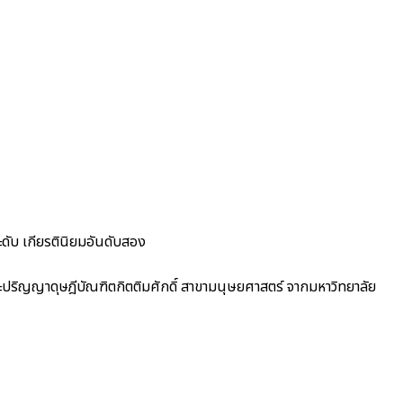
ดับ เกียรตินิยมอันดับสอง
ะปริญญาดุษฎีบัณฑิตกิตติมศักดิ์ สาขามนุษยศาสตร์ จากมหาวิทยาลัย