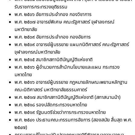
รับราชการกระทรวงยุติธรรม
พ.ศ. ๒๕๐๖ อัยการประจำกอง กองวิชาการ
พ.ศ. ๒๕๐๗ อาจารย์พิเศษ คณะรัฐศาสตร์ จุฬาลงกรณ์
มหาวิทยาลัย
พ.ศ. ๒๕๐๙ อัยการประจำกอง กองอัยการ
พ.ศ. ๒๕๐๙ อาจารย์ผู้บรรยาย แผนกนิติศาสตร์ คณะรัฐศาสตร์
จุฬาลงกรณ์มหาวิทยาลัย
พ.ศ. ๒๕๑๕ สมาชิกสภานิติบัญญัติแห่งชาติ
พ.ศ. ๒๕๑๖ ผู้อำนวยการสำนักนโยบายและแผน กระทรวง
มหาดไทย
พ.ศ. ๒๕๑๖ อาจารย์ผู้บรรยาย กฎหมายลักษณะพยานหลักฐาน
คณะนิติศาสตร์ มหาวิทยาลัยธรรมศาตร์
พ.ศ. ๒๕๑๗ สมาชิกสภานิติบัญญัติแห่งชาติ (สภาสนามม้า)
พ.ศ. ๒๕๑๘ รองปลัดกระทรวงมหาดไทย
พ.ศ. ๒๕๑๙ รัฐมนตรีช่วยว่าการกระทรวงมหาดไทย
พ.ศ. ๒๕๔๑ ประธานคณะกรรมการอัยการ (สองสมัย สิ้นสุด พ.ศ.
๒๕๔๗)
กรรมการแก้ไขและปรับปรุงกฎหมายวิธีพิจารณาความอาญา