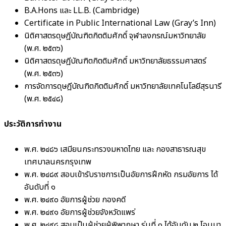
B.A.Hons และ LL.B. (Cambridge)
Certificate in Public International Law (Gray’s Inn)
นิติศาสตรดุษฎีบัณฑิตกิตติมศักดิ์ จุฬาลงกรณ์มหาวิทยาลัย
(พ.ศ. ๒๕๓๖)
นิติศาสตรดุษฎีบัณฑิตกิตติมศักดิ์ มหาวิทยาลัยธรรมศาสตร์
(พ.ศ. ๒๕๓๖)
การจัดการดุษฎีบัณฑิตกิตติมศักดิ์ มหาวิทยาลัยเทคโนโลยีสุรนารี
(พ.ศ. ๒๕๔๘)
ประวัติการทำงาน
พ.ศ. ๒๔๘๖ เสมียนกระทรวงมหาดไทย และ กองสาธารณสุข
เทศบาลนครกรุงเทพ
พ.ศ. ๒๔๘๙ สอบเข้ารับราชการเป็นอัยการฝึกหัด กรมอัยการ ได้
อันดับที่ ๑
พ.ศ. ๒๔๙๐ อัยการผู้ช่วย กองคดี
พ.ศ. ๒๔๙๑ อัยการผู้ช่วยจังหวัดแพร่
พ.ศ. ๒๔๙๘ สอบเป็นผู้ช่วยผู้พิพากษา รุ่นที่ ๑ ได้อันดับ ๒ โอนมา