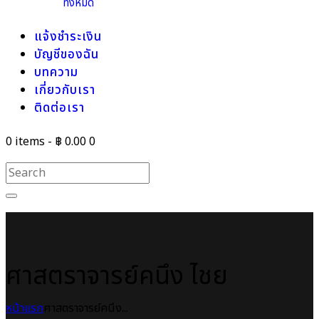
ทั้งหมด
แจ้งชำระเงิน
บัญชีของฉัน
บทความ
เกี่ยวกับเรา
ติดต่อเรา
0 items
-
฿ 0.00
0
ศาสตราจารย์คนึง ฦๅไชย
หน้าแรก
ศาสตราจารย์คนึง...