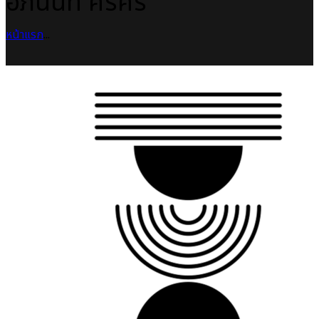
อภินันท์ ศรีศิริ
หน้าแรก
...