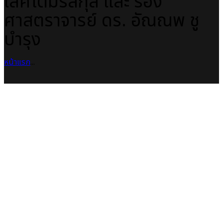
เลิศโตมรสกุล และ รอง
ศาสตราจารย์ ดร. อัณณพ ชู
บำรุง
หน้าแรก
...