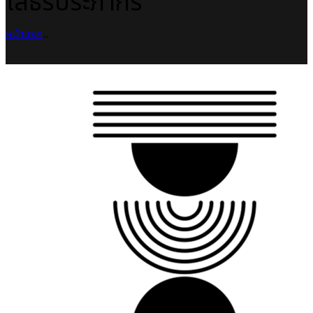
โสธรประภากร
หน้าแรก
...