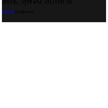
สิทธิ์, สุพจน์ สีตะสิทธิ์
หน้าแรก
ดร.สุพิชฌาย์...