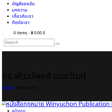
บัญชีของฉัน
บทความ
เกี่ยวกับเรา
ติดต่อเรา
0 items
-
฿ 0.00
0
ดร.พัฒน์พงศ์ อมรวัฒน์
หน้าแรก
ดร.พัฒน์พงศ์...
หน้าแรก