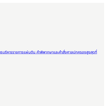
ารบริหารราชการแผ่นดิน คำพิพากษาและคำสั่งศาลปกครองสูงสุดที่