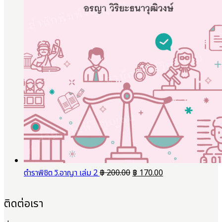
Original
Current
ตำราพิชิต วิ.อาญา เล่ม 2
฿
200.00
฿
170.00
price
price
was:
is:
ติดต่อเรา
฿ 200.00.
฿ 170.00.