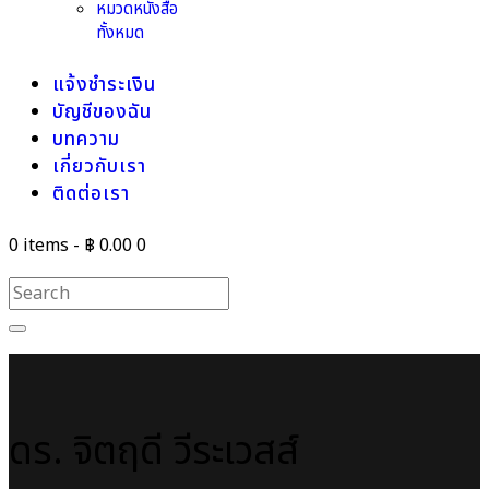
หมวดหนังสือ
ทั้งหมด
แจ้งชำระเงิน
บัญชีของฉัน
บทความ
เกี่ยวกับเรา
ติดต่อเรา
0 items
-
฿ 0.00
0
ดร. จิตฤดี วีระเวสส์