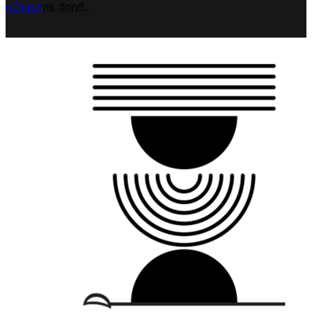
หน้าแรก
ดร. จิตฤดี...