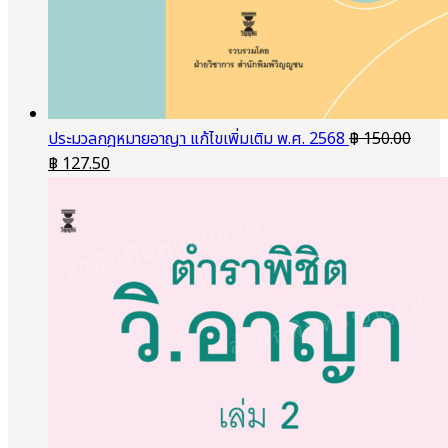
ประมวลกฎหมายอาญา แก้ไขเพิ่มเติม พ.ศ. 2568
฿
150.00
Original
Current
฿
127.50
price
price
was:
is:
฿ 150.00.
฿ 127.50.